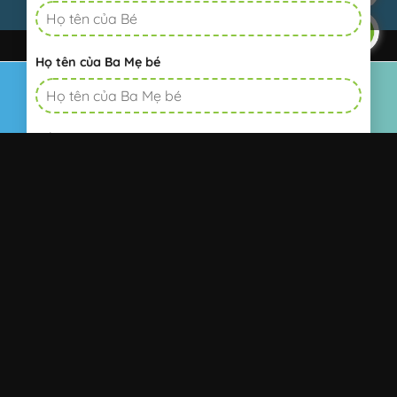
Họ tên của Ba Mẹ bé
Home
Tư vấn
Chat
Số điện thoại
Khu vực sinh sống
Email