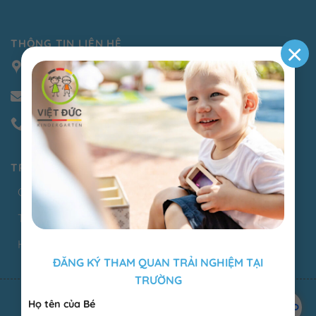
THÔNG TIN LIÊN HỆ
×
66 Nguyễn Ngọc Phương P. Thạnh Mỹ Tây Tphcm
mamnonvietduc188@gmail.com
091 727 82 79
TRUY CẬP NHANH
Cơ sở vật chất
Thông tin tuyển sinh
Học phí
ĐĂNG KÝ THAM QUAN TRẢI NGHIỆM TẠI
TRƯỜNG
Copyright 2025.
Design By Thế Giới Số.
Họ tên của Bé