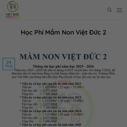
Bỏ
qua
nội
dung
Học Phí Mầm Non Việt Đức 2
24
Th12