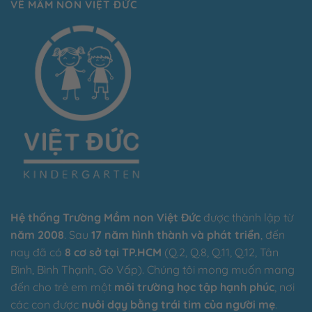
VỀ MẦM NON VIỆT ĐỨC
Hệ thống Trường Mầm non Việt Đức
được thành lập từ
năm 2008
. Sau
17 năm hình thành và phát triển
, đến
nay đã có
8 cơ sở tại TP.HCM
(Q.2, Q.8, Q.11, Q.12, Tân
Bình, Bình Thạnh, Gò Vấp). Chúng tôi mong muốn mang
đến cho trẻ em một
môi trường học tập hạnh phúc
, nơi
các con được
nuôi dạy bằng trái tim của người mẹ
.