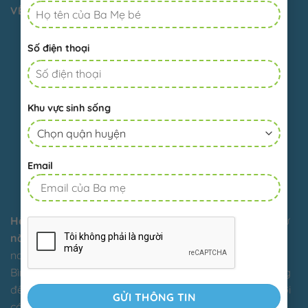
VỀ MẦM NON VIỆT ĐỨC
Số điện thoại
Khu vực sinh sống
Email
Hệ thống Trường Mầm non Việt Đức
được thành lập từ
năm 2008
. Sau
17 năm hình thành và phát triển
, đến
nay đã có
8 cơ sở tại TP.HCM
(Q.2, Q.8, Q.11, Q.12, Tân
Bình, Bình Thạnh, Gò Vấp). Chúng tôi mong muốn mang
đến cho trẻ em một
môi trường học tập hạnh phúc
, nơi
các con được
nuôi dạy bằng trái tim của người mẹ
.