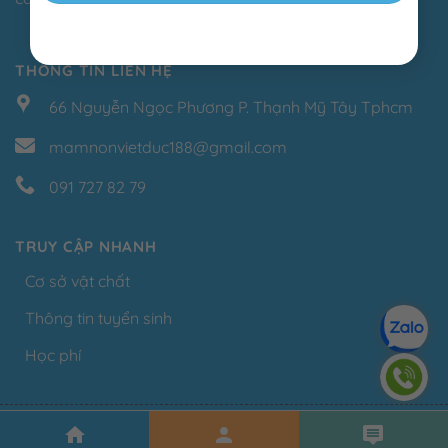
THÔNG TIN LIÊN HỆ
66 Nguyễn Ngọc Phương P. Thạnh Mỹ Tây Tphcm
mamnonvietduc188@gmail.com
091 727 82 79
TRUY CẬP NHANH
Cơ sở vật chất
Thông tin tuyển sinh
Học phí
Copyright 2025.
Design By Thế Giới Số.