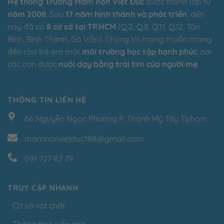
Hệ thống Trường Mầm non Việt Đức
được thành lập từ
năm 2008
. Sau
17 năm hình thành và phát triển
, đến
nay đã có
8 cơ sở tại TP.HCM
(Q.2, Q.8, Q.11, Q.12, Tân
Bình, Bình Thạnh, Gò Vấp). Chúng tôi mong muốn mang
đến cho trẻ em một
môi trường học tập hạnh phúc
, nơi
các con được
nuôi dạy bằng trái tim của người mẹ
.
THÔNG TIN LIÊN HỆ
66 Nguyễn Ngọc Phương P. Thạnh Mỹ Tây Tphcm
mamnonvietduc188@gmail.com
091 727 82 79
TRUY CẬP NHANH
Cơ sở vật chất
Thông tin tuyển sinh