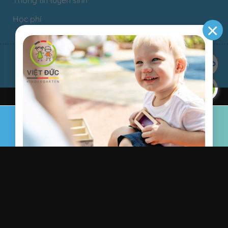
Học phí
×
Copyright 2025.
Design By Thế Giới Số.
Home
Tư vấn
Chat
ĐĂNG KÝ THAM QUAN TRẢI NGHIỆM TẠI
TRƯỜNG
Họ tên của Bé