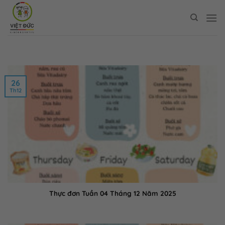
Bỏ
qua
nội
dung
26
Th12
Thực đơn Tuần 04 Tháng 12 Năm 2025